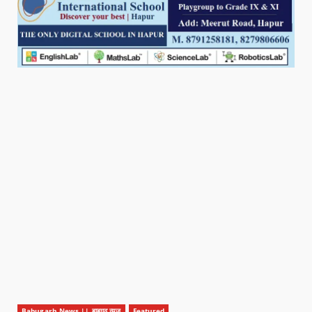
Babugarh News || बाबूगढ़ न्यूज़
Featured