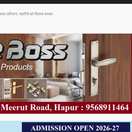
गरूकता अभियान, राहगीरों को पिलाया शरबत