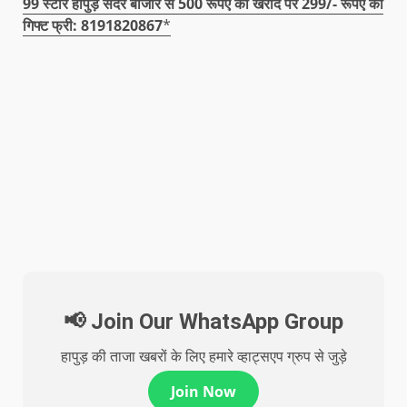
99 स्टोर हापुड़ सदर बाजार से 500 रूपए की खरीद पर 299/- रूपए का
गिफ्ट फ्री: 8191820867
*
📢 Join Our WhatsApp Group
हापुड़ की ताजा खबरों के लिए हमारे व्हाट्सएप ग्रुप से जुड़े
Join Now