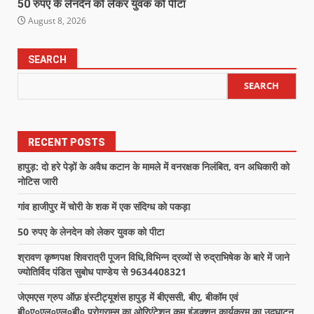
50 रुपए के लेनदेन को लेकर युवक को पीटा
August 8, 2026
SEARCH
SEARCH
RECENT POSTS
हापुड़: दो हरे पेड़ों के अवैध कटान के मामले में वनरक्षक निलंबित, वन अधिकारी को
नोटिस जारी
गांव हाजीपुर में चोरी के शक में एक संदिग्ध को पकड़ा
50 रुपए के लेनदेन को लेकर युवक को पीटा
श्रावण कृष्णपक्ष शिवरात्री पूजन विधि,विभिन्न द्रव्यों से रुद्राभिषेक के बारे में जाने
ज्योतिर्विद पंडित सुबोध पाण्डेय से 9634408321
जेएमएस ग्रुप ऑफ़ इंस्टीट्यूशंस हापुड़ में बीएससी, बीए, बीकॉम एवं
बी०ए०एल०एल०बी० प्रोग्राम्स का ओरिएंटेशन कम इंडक्शन कार्यक्रम का उद्घाटन