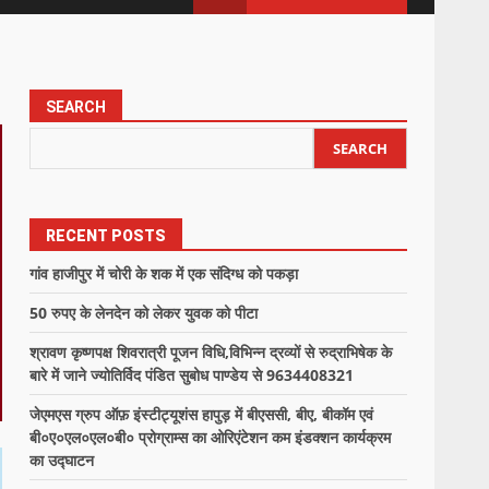
SEARCH
SEARCH
RECENT POSTS
गांव हाजीपुर में चोरी के शक में एक संदिग्ध को पकड़ा
50 रुपए के लेनदेन को लेकर युवक को पीटा
श्रावण कृष्णपक्ष शिवरात्री पूजन विधि,विभिन्न द्रव्यों से रुद्राभिषेक के
बारे में जाने ज्योतिर्विद पंडित सुबोध पाण्डेय से 9634408321
जेएमएस ग्रुप ऑफ़ इंस्टीट्यूशंस हापुड़ में बीएससी, बीए, बीकॉम एवं
बी०ए०एल०एल०बी० प्रोग्राम्स का ओरिएंटेशन कम इंडक्शन कार्यक्रम
का उद्घाटन