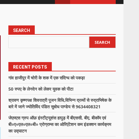
SEARCH
SEARCH
RECENT POSTS
गांव हाजीपुर में चोरी के शक में एक संदिग्ध को पकड़ा
50 रुपए के लेनदेन को लेकर युवक को पीटा
श्रावण कृष्णपक्ष शिवरात्री पूजन विधि,विभिन्न द्रव्यों से रुद्राभिषेक के
बारे में जाने ज्योतिर्विद पंडित सुबोध पाण्डेय से 9634408321
जेएमएस ग्रुप ऑफ़ इंस्टीट्यूशंस हापुड़ में बीएससी, बीए, बीकॉम एवं
बी०ए०एल०एल०बी० प्रोग्राम्स का ओरिएंटेशन कम इंडक्शन कार्यक्रम
का उद्घाटन