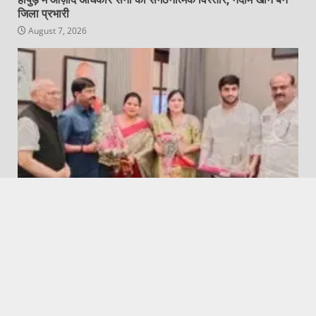
जिला प्रभारी
August 7, 2026
Featured
Hapur City News || हापुड़ शहर न्यूज़
वैश्य समाज उत्तर प्रदेश जनपद हापुड़ के प्रतिनिधिमंडल ने लखनऊ में
कैबिनेट मंत्री नंद गोपाल गुप्ता ‘नंदी’ से की शिष्टाचार भेंट
August 7, 2026
Copyright © All rights reserved.
|
DarkNews
by AF
themes.