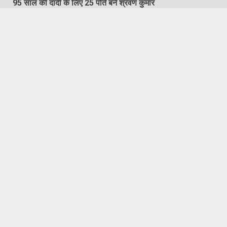
95 साल की दादी के लिए 25 पोते बने श्रवण कुमार
August 7, 2026
Featured
Hapur City News || हापुड़ शहर न्यूज़
कांवड़ यात्रा में बाइक एंबुलेंस करेगी कांवड्रियों का इलाज
August 7, 2026
Copyright © All rights reserved.
|
DarkNews
by AF
themes.