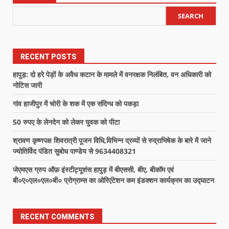
SEARCH
RECENT POSTS
हापुड़: दो हरे पेड़ों के अवैध कटान के मामले में वनरक्षक निलंबित, वन अधिकारी को
नोटिस जारी
गांव हाजीपुर में चोरी के शक में एक संदिग्ध को पकड़ा
50 रुपए के लेनदेन को लेकर युवक को पीटा
श्रावण कृष्णपक्ष शिवरात्री पूजन विधि,विभिन्न द्रव्यों से रुद्राभिषेक के बारे में जाने
ज्योतिर्विद पंडित सुबोध पाण्डेय से 9634408321
जेएमएस ग्रुप ऑफ़ इंस्टीट्यूशंस हापुड़ में बीएससी, बीए, बीकॉम एवं
बी०ए०एल०एल०बी० प्रोग्राम्स का ओरिएंटेशन कम इंडक्शन कार्यक्रम का उद्घाटन
RECENT COMMENTS