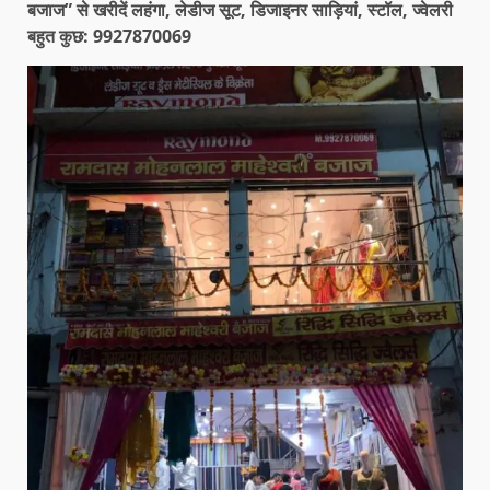
बजाज” से खरीदें लहंगा, लेडीज सूट, डिजाइनर साड़ियां, स्टॉल, ज्वेलरी
बहुत कुछ: 9927870069