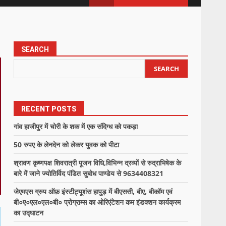
SEARCH
SEARCH
RECENT POSTS
गांव हाजीपुर में चोरी के शक में एक संदिग्ध को पकड़ा
50 रुपए के लेनदेन को लेकर युवक को पीटा
श्रावण कृष्णपक्ष शिवरात्री पूजन विधि,विभिन्न द्रव्यों से रुद्राभिषेक के
बारे में जाने ज्योतिर्विद पंडित सुबोध पाण्डेय से 9634408321
जेएमएस ग्रुप ऑफ़ इंस्टीट्यूशंस हापुड़ में बीएससी, बीए, बीकॉम एवं
बी०ए०एल०एल०बी० प्रोग्राम्स का ओरिएंटेशन कम इंडक्शन कार्यक्रम
का उद्घाटन