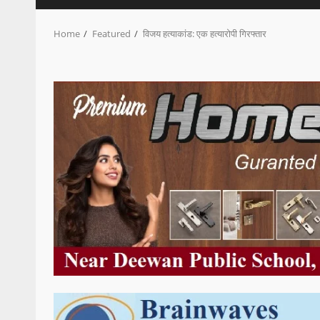
Home
Featured
विजय हत्याकांड: एक हत्यारोपी गिरफ्तार