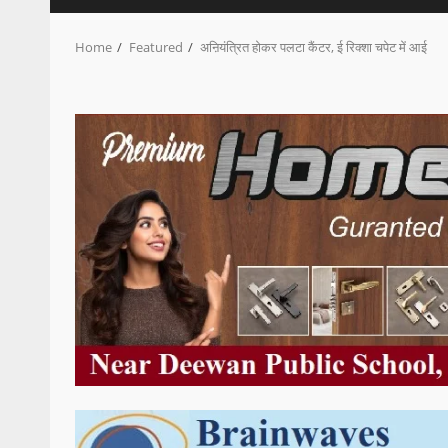
Home
Featured
अऩियंत्रित होकर पलटा कैंटर, ई रिक्शा चपेट में आई