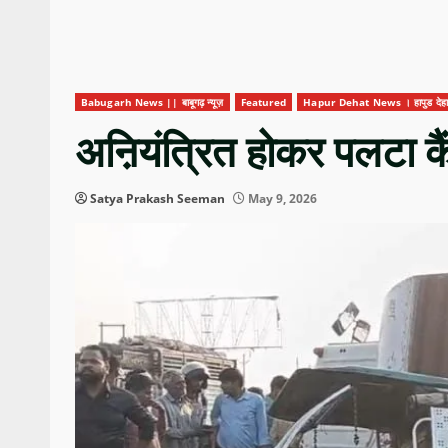
Babugarh News || बाबूगढ़ न्यूज़
Featured
Hapur Dehat News । हापुड देहात
अऩियंत्रित होकर पलटा कैं
Satya Prakash Seeman
May 9, 2026