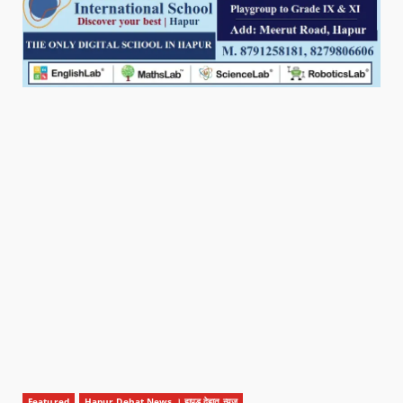
Featured
Hapur Dehat News । हापुड देहात न्यूज़