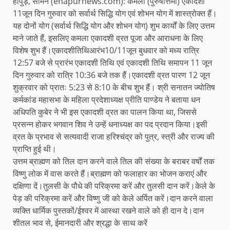
हापुड़, सीमन (ehapurnews.com): कमला (पुरुषोत्तमा) एकादशी
11जून दिन गुरुवार को सर्वार्थ सिद्धि योग एवं शोभन योग में शास्त्रोक्त हैं।
यह दोनों योग (सर्वार्थ सिद्धि योग और शोभन योग) शुभ कार्यों के लिए उत्तम
माने जाते हैं, इसलिए कमला एकादशी व्रत पूजा और आराधना के लिए
विशेष शुभ हैं।एकादशीतिथिआरंभ10/11जून बुधवार को मध्य रात्रि
12:57 बजे से प्रारंभ एकादशी तिथि एवं एकादशी तिथि समापन 11 जून
दिन गुरुवार को रात्रि 10:36 बजे तक हैं।एकादशी व्रत पारण 12 जून
शुक्रवार को प्रातः 5:23 से 8:10 के बीच शुभ हैं। श्री सनातन ज्योतिष
कर्मकांड महासभा के महिला प्रदेशाध्यक्ष प्रीति पाण्डेय ने बताया धन
अधिपति कुबेर ने भी इस एकादशी व्रत का पालन किया था, जिससे
प्रसन्न होकर भगवान शिव ने उन्हें धनाध्यक्ष का पद प्रदान किया।इसी
व्रत के प्रभाव से सत्यवादी राजा हरिश्चंद्र को पुत्र, स्त्री और राज्य की
प्राप्ति हुई थी।
उत्तम ब्राह्मण को तिल दान करने वाले तिल की संख्या के बराबर वर्षों तक
विष्णु लोक में वास करते हैं।ब्राह्मण को फलाहार का भोजन कराएं और
दक्षिणा दें।तुलसी के पौधे की परिक्रमा करें और तुलसी दान करें।केले के
पेड़ की परिक्रमा करें और विष्णु जी को केले अर्पित करें।दान करने वाला
व्यक्ति धार्मिक पुस्तकों/ईश्वर में आस्था रखने वाले को ही दान दे।दान
शीतल भाव से, ईमानदारी और श्रद्धा के साथ करें