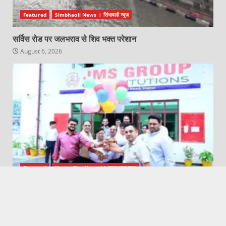
Featured
Simbhaoli News । सिंभावली न्यूज़
सर्विस रोड पर जलभराव से शिव भक्त परेशान
August 6, 2026
Featured
Hapur City News || हापुड़ शहर न्यूज़
सर छोटू राम इंस्टिट्यूट ऑफ़ इंजीनियरिंग एंड टेक्नोलॉजी व CCS
विश्विद्यालय के निदेशक ने जे०एम०एस० ग्रुप ऑफ़ इंस्टीट्यूशंस हापुड़ में
ओरिएंटेशन कम इंडक्शन का किया उद्घाटन
August 6, 2026