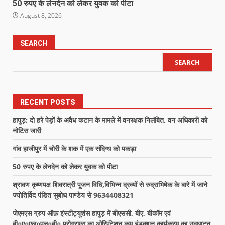
50 रुपए के लेनदेन को लेकर युवक को पीटा
August 8, 2026
SEARCH
SEARCH
RECENT POSTS
हापुड़: दो हरे पेड़ों के अवैध कटान के मामले में वनरक्षक निलंबित, वन अधिकारी को
नोटिस जारी
गांव हाजीपुर में चोरी के शक में एक संदिग्ध को पकड़ा
50 रुपए के लेनदेन को लेकर युवक को पीटा
श्रावण कृष्णपक्ष शिवरात्री पूजन विधि,विभिन्न द्रव्यों से रुद्राभिषेक के बारे में जाने
ज्योतिर्विद पंडित सुबोध पाण्डेय से 9634408321
जेएमएस ग्रुप ऑफ़ इंस्टीट्यूशंस हापुड़ में बीएससी, बीए, बीकॉम एवं
बी०ए०एल०एल०बी० प्रोग्राम्स का ओरिएंटेशन कम इंडक्शन कार्यक्रम का उद्घाटन