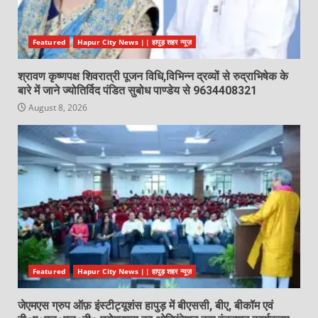
Featured
Hapur City News || हापुड़ शहर न्यूज़
श्रावण कृष्णपक्ष शिवरात्री पूजन विधि,विभिन्न द्रव्यों से रुद्राभिषेक के
बारे में जाने ज्योतिर्विद पंडित सुबोध पाण्डेय से 9634408321
August 8, 2026
Featured
Hapur City News || हापुड़ शहर न्यूज़
जेएमएस ग्रुप ऑफ़ इंस्टीट्यूशंस हापुड़ में बीएससी, बीए, बीकॉम एवं