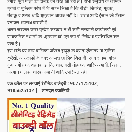
हमारी युवा पीड़ी को दीमक की तरह खा रहा है। सभी समुदाय के धार्मिक
ग्रंथो व मुस्लिम ग्रंथ में भी साफ लिखा है कि बीड़ी, सिगरेट, गुटका,
तंबाकू व शराब आदि धूम्रपान जायज नहीं है। शराब आदि इंसान को शैतान
बनाकर अपराध कराती है।
भारत सरकार उत्तर प्रदेश सरकार ने भी सभी सरकारी कार्यालयो एवं
सार्वजनिक स्थानों पर धूम्रपान को पूर्ण रूप से निषेध व प्रतिबंधित कर
रखा है।
इस मौके पर नगर पालिका परिषद हापुड़ के ब्रांड एंबेसडर मौ दानिश
कुरैशी, आरएलडी के नगर अध्यक्ष खालिद जिलानी, खान साहब, गौरव
कुमार मोहम्मद अहमद, डा दिलशाद, वसी मोहम्मद, आरिफ त्यागी, रिहान,
अरमान मलिक, शोएब अब्बासी आदि उपस्थित रहे।
एक कॉल पर लगवाएं रेडीमेड बाउंड्री : 9027125102,
9105625102 || शानदार क्वालिटी