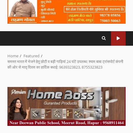
Home
Featured
समस्त भारत में भेजने हेतु छोटी व बड़ी गाड़ियां 24 घंटे उपलब्ध: श्याम बाबा ट्रांसपोर्ट कंपनी
की ओर से मातृ दिवस का हार्दिक बधाई: 9639323823, 8755323823