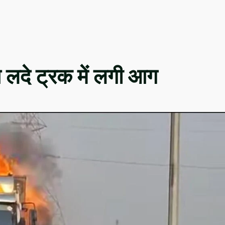
े लदे ट्रक में लगी आग