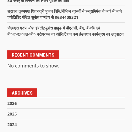
50 रुपए के लेनदेन को लेकर युवक को पीटा
श्रावण कृष्णपक्ष शिवरात्री पूजन विधि,विभिन्न द्रव्यों से रुद्राभिषेक के बारे में जाने
ज्योतिर्विद पंडित सुबोध पाण्डेय से 9634408321
जेएमएस ग्रुप ऑफ़ इंस्टीट्यूशंस हापुड़ में बीएससी, बीए, बीकॉम एवं
बी०ए०एल०एल०बी० प्रोग्राम्स का ओरिएंटेशन कम इंडक्शन कार्यक्रम का उद्घाटन
RECENT COMMENTS
No comments to show.
ARCHIVES
2026
2025
2024