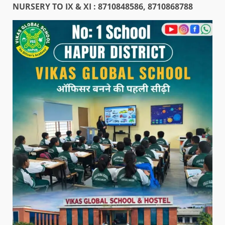
NURSERY TO IX & XI : 8710848586, 8710868788