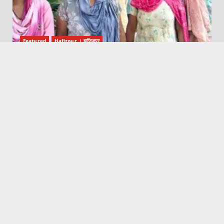
Featured
Hafizpur । हाफिजपुर
गांव हाजीपुर में चोरी के शक में एक संदिग्ध को पकड़ा
August 8, 2026
Dhaulana News || धौलाना न्यूज़
Featured
50 रुपए के लेनदेन को लेकर युवक को पीटा