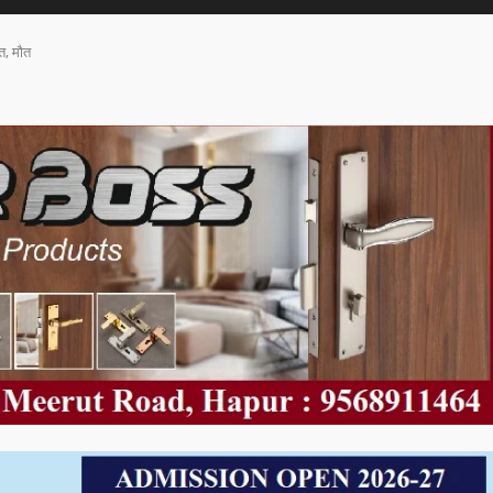
त, मौत