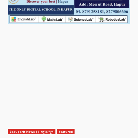
Babugarh News || बाबूगढ़ न्यूज़
Featured