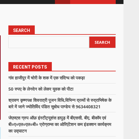
SEARCH
SEARCH
RECENT POSTS
गांव हाजीपुर में चोरी के शक में एक संदिग्ध को पकड़ा
50 रुपए के लेनदेन को लेकर युवक को पीटा
श्रावण कृष्णपक्ष शिवरात्री पूजन विधि,विभिन्न द्रव्यों से रुद्राभिषेक के
बारे में जाने ज्योतिर्विद पंडित सुबोध पाण्डेय से 9634408321
जेएमएस ग्रुप ऑफ़ इंस्टीट्यूशंस हापुड़ में बीएससी, बीए, बीकॉम एवं
बी०ए०एल०एल०बी० प्रोग्राम्स का ओरिएंटेशन कम इंडक्शन कार्यक्रम
का उद्घाटन