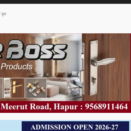
ं डूबा