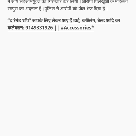
में आये सहअभियुक्त को गिरफ्तार कर लिया।आरोपी पिलखुआ के मौहल्ला
रमपुरा का अदनान है।पुलिस ने आरोपी को जेल भेज दिया है।
“द रेमंड शॉप” आपके लिए लेकर आए हैं टाई, कफ़्लिंग, बेल्ट आदि का
कलेक्शन: 9149331926 || #Accessories
*