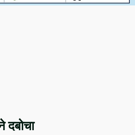
े दबोचा