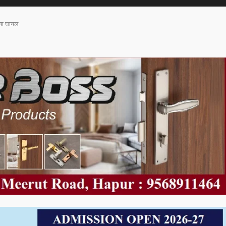
िया घायल