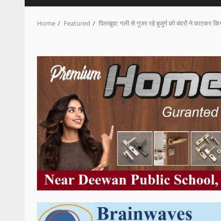
Home
Featured
पिलखुवा: गली से गुजर रहे बुजुर्ग को बंदरों ने काटकर क