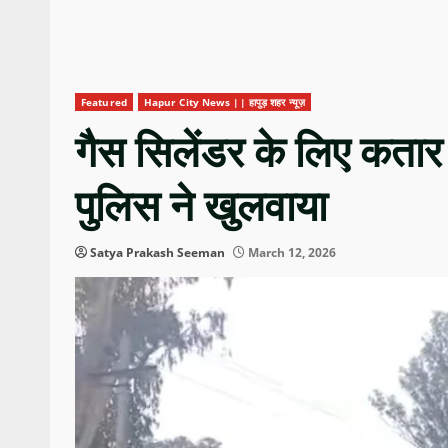
Featured
Hapur City News || हापुड़ शहर न्यूज़
गैस सिलेंडर के लिए कतार म
पुलिस ने खुलवाया
Satya Prakash Seeman
March 12, 2026