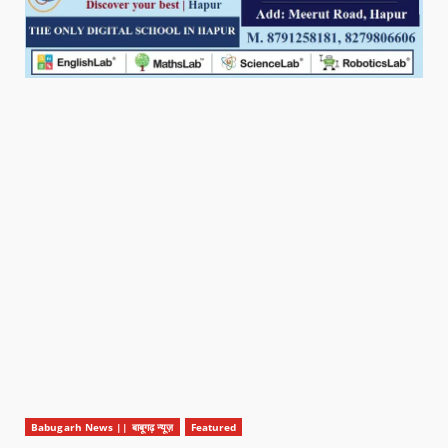
Babugarh News || बाबूगढ़ न्यूज़
Featured