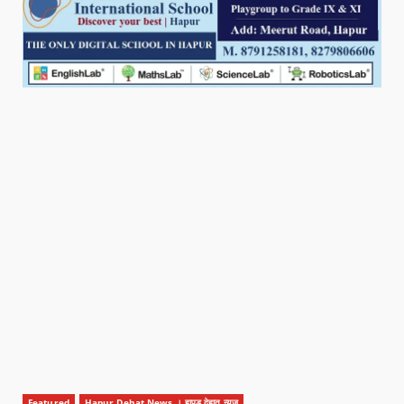
Featured
Hapur Dehat News । हापुड देहात न्यूज़