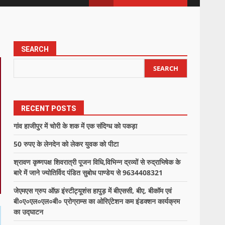
SEARCH
SEARCH
RECENT POSTS
गांव हाजीपुर में चोरी के शक में एक संदिग्ध को पकड़ा
50 रुपए के लेनदेन को लेकर युवक को पीटा
श्रावण कृष्णपक्ष शिवरात्री पूजन विधि,विभिन्न द्रव्यों से रुद्राभिषेक के
बारे में जाने ज्योतिर्विद पंडित सुबोध पाण्डेय से 9634408321
जेएमएस ग्रुप ऑफ़ इंस्टीट्यूशंस हापुड़ में बीएससी, बीए, बीकॉम एवं
बी०ए०एल०एल०बी० प्रोग्राम्स का ओरिएंटेशन कम इंडक्शन कार्यक्रम
का उद्घाटन