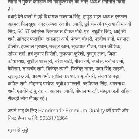
त्यागी ने मुकेश कौशिक को गढ़मुक्तेश्वर का नगर अध्यक्ष मनोनीत किया
है।
बधाई देने वालों में पूर्व विधायक गजराज सिंह, हापुड़ शहर अध्यक्ष इरफान
अहमद, पिलखुआ नगर अध्यक्ष रजनीश त्यागी, पूर्व चेयरमैन प्रत्याशी मानवी
सिंह, SC ST कांग्रेस जिलाध्यक्ष दीपक मोघे, एड. रघुवीर सिंह, आई सी
शर्मा, डॉक्टर फराहीम, रामलाल आर्य, पंकज चौधरी, प्रवीण शर्मा, यशपाल
ढीलोर, इकबाल प्रधान, मजहर खान, सुखपाल गौतम, पवन कौशिक,
सौरभ शर्मा, हर्ष कुमार सिरोही, गुलफाम कुरैशी, कुसुम लता, जिला
कोषाध्यक्ष, सुशील शास्त्री, नरेश भाटी, गौरव गर्ग, नफीस, मनोज शर्मा,
देवीराम, डालचंद शर्मा, बिजेंद्र त्यागी, जितेंद्र नागर, पदम सिंह साहनी,
खुशनूद अली, अरुण वर्मा, सुशील कश्यप, रामू चौधरी, संजय छाबड़ा,
कपिल शर्मा, मोहम्मद परवेज, सुबोध शास्त्री, ऋषिपाल सिंह, अमरनाथ
शर्मा, एडवोकेट फुरकान, आकाश त्यागी, गोपाल भारती, महबूब अली सहित
सैकड़ों लोग मौजूद रहे।
अपने भाई के लिए Handmade Premium Quality की राखी और
गिफ्ट हैंम्पर खरीदें: 9953176364
ग्रुप से जुड़े