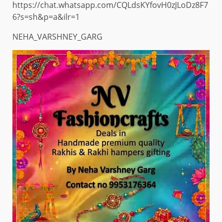
https://chat.whatsapp.com/CQLdsKYfovH0zJLoDz8F7
6?s=sh&p=a&ilr=1
NEHA_VARSHNEY_GARG