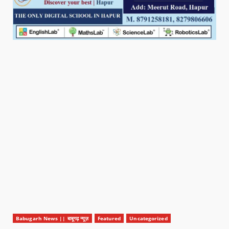
Babugarh News || बाबूगढ़ न्यूज़
Featured
Uncategorized