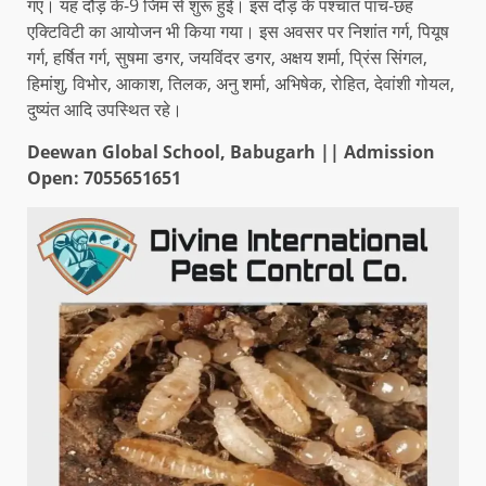
गए। यह दौड़ के-9 जिम से शुरू हुई। इस दौड़ के पश्चात पांच-छह
एक्टिविटी का आयोजन भी किया गया। इस अवसर पर निशांत गर्ग, पियूष
गर्ग, हर्षित गर्ग, सुषमा डगर, जयविंदर डगर, अक्षय शर्मा, प्रिंस सिंगल,
हिमांशु, विभोर, आकाश, तिलक, अनु शर्मा, अभिषेक, रोहित, देवांशी गोयल,
दुष्यंत आदि उपस्थित रहे।
Deewan Global School, Babugarh || Admission
Open: 7055651651