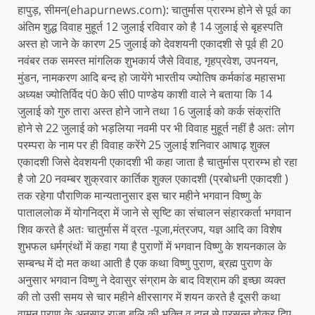
हापुड़, सीमन(ehapurnews.com): चातुर्मास प्रारम्भ होने से पूर्व का
अंतिम शुद्ध विवाह मुहूर्त 12 जुलाई रविवार को है 14 जुलाई से बृहस्पति
अस्त हो जाने के कारण 25 जुलाई को देवशयनी एकादशी से पूर्व ही 20
नवंबर तक समस्त मांगलिक शुभकार्य जैसे विवाह, गृहप्रवेश, उपनयन,
मुंडन, नामकरण आदि बन्द हो जायेंगे भारतीय ज्योतिष कर्मकांड महासभा
अध्यक्ष ज्योतिर्विद पं0 के0 सी0 पाण्डेय काशी वाले ने बताया कि 14
जुलाई को गुरु तारा अस्त होने जाने तथा 16 जुलाई को कर्क संक्रांति
होने से 22 जुलाई को भड़लिया नवमी पर भी विवाह मुहूर्त नहीं है अतः लोग
परम्परा के नाम पर ही विवाह करेंगे 25 जुलाई शनिवार आषाढ़ शुक्ल
एकादशी जिसे देवशयनी एकादशी भी कहा जाता है चातुर्मास प्रारम्भ हो रहा
है जो 20 नवम्बर शुक्रवार कार्तिक शुक्ल एकादशी (प्रबोधनी एकादशी )
तक रहेगा पौराणिक मान्यतानुसार इस चार महीने भगवान विष्णु के
पाताललोक में योगनिद्रा में जाने से सृष्टि का संचालन संहारकर्ता भगवान
शिव करते है अतः चातुर्मास में व्रत -पूजा,मंत्रजप, यज्ञ आदि का विशेष
शुभफल धर्मग्रंथों में कहा गया है पुराणों में भगवान विष्णु के शयनकाल के
सम्बन्ध में दो मत कथा आती है एक कथा विष्णु पुराण, ब्रह्म पुराण के
अनुसार भगवान विष्णु ने देवासुर संग्राम के बाद विश्राम की इच्छा व्यक्त
की तो उसी समय से चार महीने क्षीरसागर में शयन करते है दूसरी कथा
वामन पुराण के अनुसार राजा बलि की भक्ति व दान से प्रसन्न होकर दिए