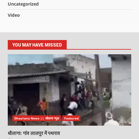
Uncategorized
Video
YOU MAY HAVE MISSED
Dhaulana News || धौलाना न्यूज़
Featured
धौलाना: गांव लालपुर में पथराव