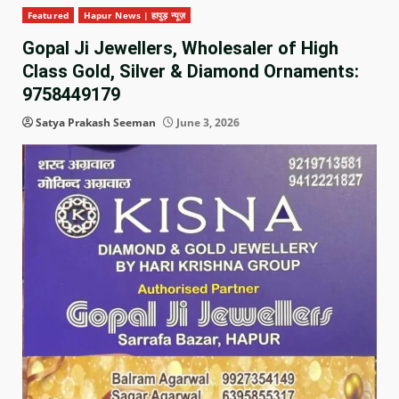
Featured
Hapur News | हापुड़ न्यूज़
Gopal Ji Jewellers, Wholesaler of High
Class Gold, Silver & Diamond Ornaments:
9758449179
Satya Prakash Seeman
June 3, 2026