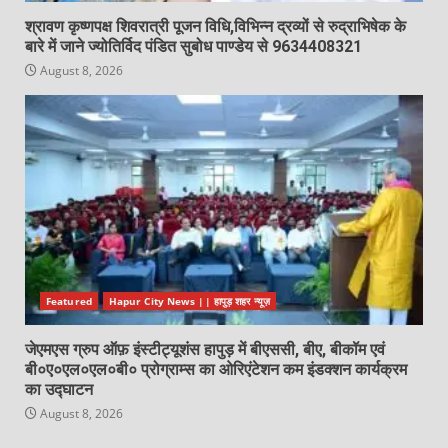
श्रावण कृष्णपक्ष शिवरात्री पूजन विधि,विभिन्न द्रव्यों से रुद्राभिषेक के
बारे में जाने ज्योतिर्विद पंडित सुबोध पाण्डेय से 9634408321
August 8, 2026
Featured
Hapur City News || हापुड़ शहर न्यूज़
जेएमएस ग्रुप ऑफ़ इंस्टीट्यूशंस हापुड़ में बीएससी, बीए, बीकॉम एवं
बी०ए०एल०एल०बी० प्रोग्राम्स का ओरिएंटेशन कम इंडक्शन कार्यक्रम
का उद्घाटन
August 8, 2026