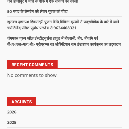
गांव हाजीपुर में चोरी के शक में एक संदिग्ध को पकड़ा
50 रुपए के लेनदेन को लेकर युवक को पीटा
श्रावण कृष्णपक्ष शिवरात्री पूजन विधि,विभिन्न द्रव्यों से रुद्राभिषेक के बारे में जाने
ज्योतिर्विद पंडित सुबोध पाण्डेय से 9634408321
जेएमएस ग्रुप ऑफ़ इंस्टीट्यूशंस हापुड़ में बीएससी, बीए, बीकॉम एवं
बी०ए०एल०एल०बी० प्रोग्राम्स का ओरिएंटेशन कम इंडक्शन कार्यक्रम का उद्घाटन
RECENT COMMENTS
No comments to show.
ARCHIVES
2026
2025