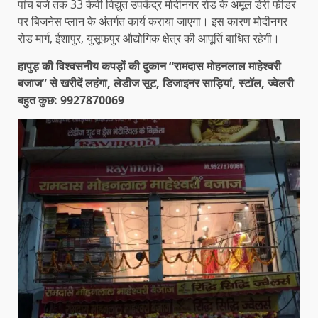
पांच बजे तक 33 केवी विद्युत उपकेंद्र मोदीनगर रोड के अमूल डेरी फीडर
पर बिजनेस प्लान के अंतर्गत कार्य कराया जाएगा। इस कारण मोदीनगर
रोड मार्ग, ईशापुर, युसूफपुर औद्योगिक क्षेत्र की आपूर्ति बाधित रहेगी।
हापुड़ की विश्वसनीय कपड़ों की दुकान “रामदास मोहनलाल माहेश्वरी
बजाज” से खरीदें लहंगा, लेडीज सूट, डिजाइनर साड़ियां, स्टॉल, ज्वेलरी
बहुत कुछ: 9927870069