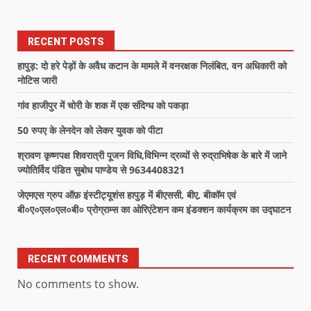
RECENT POSTS
हापुड़: दो हरे पेड़ों के अवैध कटान के मामले में वनरक्षक निलंबित, वन अधिकारी को
नोटिस जारी
गांव हाजीपुर में चोरी के शक में एक संदिग्ध को पकड़ा
50 रुपए के लेनदेन को लेकर युवक को पीटा
श्रावण कृष्णपक्ष शिवरात्री पूजन विधि,विभिन्न द्रव्यों से रुद्राभिषेक के बारे में जाने
ज्योतिर्विद पंडित सुबोध पाण्डेय से 9634408321
जेएमएस ग्रुप ऑफ़ इंस्टीट्यूशंस हापुड़ में बीएससी, बीए, बीकॉम एवं
बी०ए०एल०एल०बी० प्रोग्राम्स का ओरिएंटेशन कम इंडक्शन कार्यक्रम का उद्घाटन
RECENT COMMENTS
No comments to show.