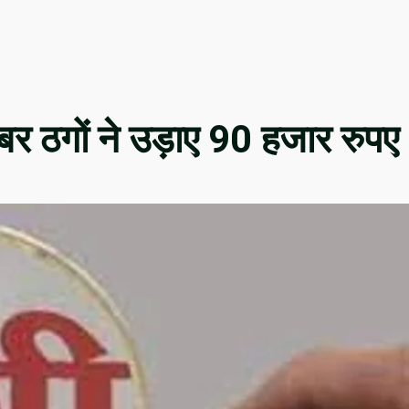
 ठगों ने उड़ाए 90 हजार रुपए