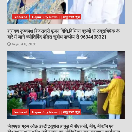
Featured
Hapur City News || हापुड़ शहर न्यूज़
श्रावण कृष्णपक्ष शिवरात्री पूजन विधि,विभिन्न द्रव्यों से रुद्राभिषेक के
बारे में जाने ज्योतिर्विद पंडित सुबोध पाण्डेय से 9634408321
August 8, 2026
Featured
Hapur City News || हापुड़ शहर न्यूज़
जेएमएस ग्रुप ऑफ़ इंस्टीट्यूशंस हापुड़ में बीएससी, बीए, बीकॉम एवं