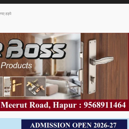
पए हड़पे