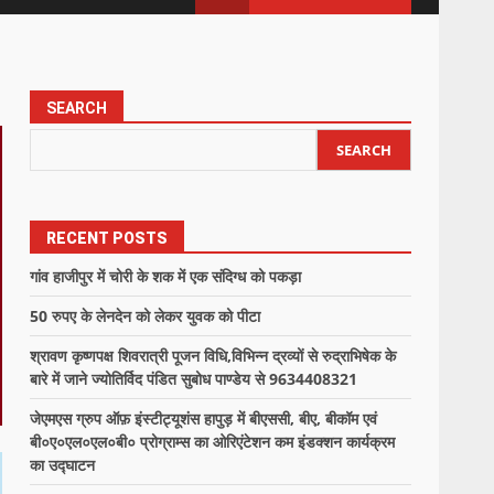
SEARCH
SEARCH
RECENT POSTS
गांव हाजीपुर में चोरी के शक में एक संदिग्ध को पकड़ा
50 रुपए के लेनदेन को लेकर युवक को पीटा
श्रावण कृष्णपक्ष शिवरात्री पूजन विधि,विभिन्न द्रव्यों से रुद्राभिषेक के
बारे में जाने ज्योतिर्विद पंडित सुबोध पाण्डेय से 9634408321
जेएमएस ग्रुप ऑफ़ इंस्टीट्यूशंस हापुड़ में बीएससी, बीए, बीकॉम एवं
बी०ए०एल०एल०बी० प्रोग्राम्स का ओरिएंटेशन कम इंडक्शन कार्यक्रम
का उद्घाटन