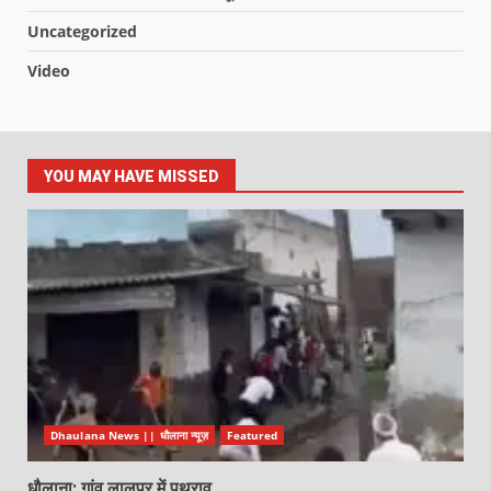
Uncategorized
Video
YOU MAY HAVE MISSED
Dhaulana News || धौलाना न्यूज़
Featured
धौलाना: गांव लालपुर में पथराव