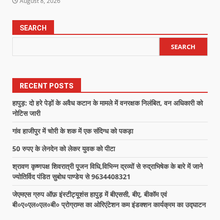
August 8, 2026
SEARCH
SEARCH
RECENT POSTS
हापुड़: दो हरे पेड़ों के अवैध कटान के मामले में वनरक्षक निलंबित, वन अधिकारी को
नोटिस जारी
गांव हाजीपुर में चोरी के शक में एक संदिग्ध को पकड़ा
50 रुपए के लेनदेन को लेकर युवक को पीटा
श्रावण कृष्णपक्ष शिवरात्री पूजन विधि,विभिन्न द्रव्यों से रुद्राभिषेक के बारे में जाने
ज्योतिर्विद पंडित सुबोध पाण्डेय से 9634408321
जेएमएस ग्रुप ऑफ़ इंस्टीट्यूशंस हापुड़ में बीएससी, बीए, बीकॉम एवं
बी०ए०एल०एल०बी० प्रोग्राम्स का ओरिएंटेशन कम इंडक्शन कार्यक्रम का उद्घाटन