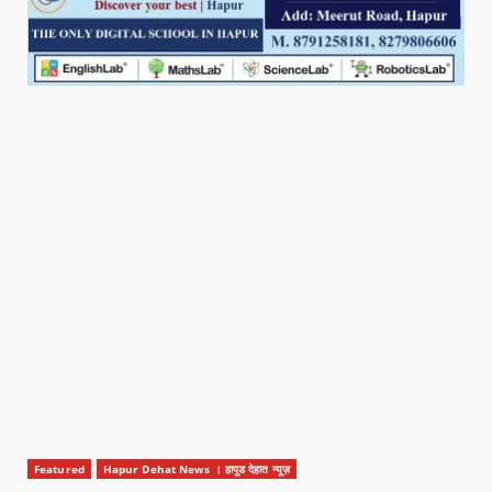
Featured
Hapur Dehat News । हापुड देहात न्यूज़