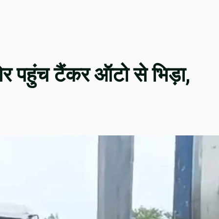
 पहुंच टैंकर ऑटो से भिड़ा,