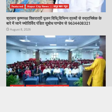
Featured
Hapur City News || हापुड़ शहर न्यूज़
श्रावण कृष्णपक्ष शिवरात्री पूजन विधि,विभिन्न द्रव्यों से रुद्राभिषेक के
बारे में जाने ज्योतिर्विद पंडित सुबोध पाण्डेय से 9634408321
August 8, 2026
Featured
Hapur City News || हापुड़ शहर न्यूज़
जेएमएस ग्रुप ऑफ़ इंस्टीट्यूशंस हापुड़ में बीएससी, बीए, बीकॉम एवं
बी०ए०एल०एल०बी० प्रोग्राम्स का ओरिएंटेशन कम इंडक्शन कार्यक्रम
का उद्घाटन