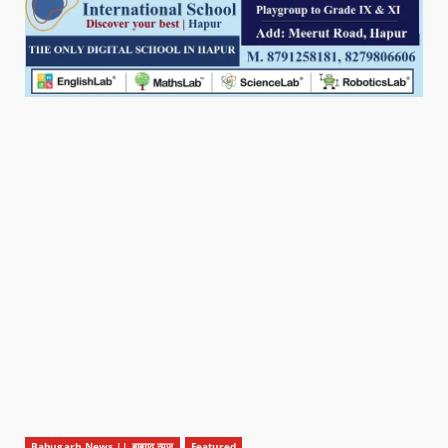
Babugarh News || बाबूगढ़ न्यूज़
Featured